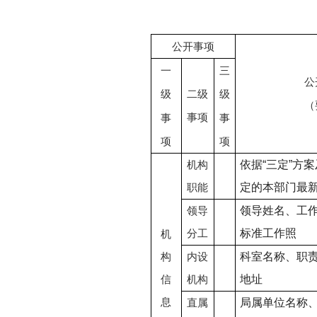
公开事项
一
三
公
二级
级
级
（
事项
事
事
项
项
依据
“
三定
”
方案
机构
定的本部门最
职能
领导姓名、工
领导
标准工作照
分工
机
科室名称、职
构
内设
地址
信
机构
息
局属单位名称
直属