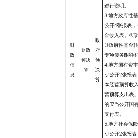
进行说明。
3.
地方政府性基
公开
4
张报表，
金收入表。
②
政
③
政府性基金
财
府
财政
专项债务限额
政
预
预决
4.
地方国有资本
信
决
算
少公开
2
张报表
息
算
本经营预算收
营预算支出表
的应当公开国
支付表。
5.
地方社会保险
少公开
2
张报表