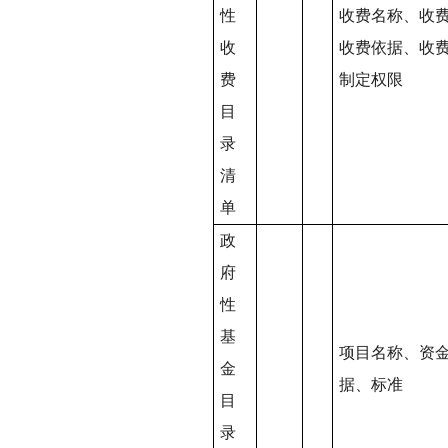
性
收费名称、收
收
收费依据、收
费
制定权限
目
录
清
单
政
府
性
基
项目名称、资
金
据、标准
目
录