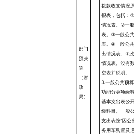
拨款收支情况
报表，包括：
情况表。
②
一
表。
③
一般公
表。
④
一般公
部门
出情况表。
⑤
预决
情况表。没有
算
空表并说明。
（财
3.
一般公共预算
政
功能分类项级
局）
基本支出表公
级科目。一般
支出表按
“
因公
务用车购置及