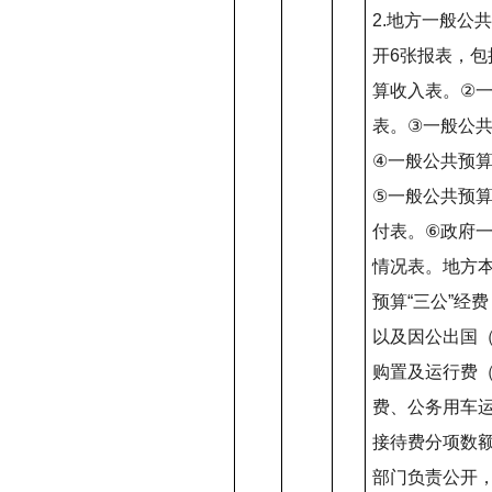
2.
地方一般公共
开
6
张报表，包
算收入表。
②
表。
③
一般公
④
一般公共预
⑤
一般公共预
付表。
⑥
政府
情况表。地方
预算
“
三公
”
经费
以及因公出国
购置及运行费
费、公务用车
接待费分项数
部门负责公开