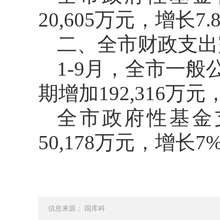
20
,
605
万元，
增长
7.
二、全市财政支出
1-
9
月
，全市一般
期
增加
192
,
316
万元
全市政府性基金
50
,
178
万元，
增长
7
信息来源： 国库科