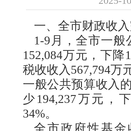
2025-10
一
、全市财政
收入
1-
9
月
，
全市一般
1
52
,
084
万
元，下降
税收收入
567,794
万
一般公共
预算收入
少
1
94
,
237
万
元，
34
%
。
全市政府性基金