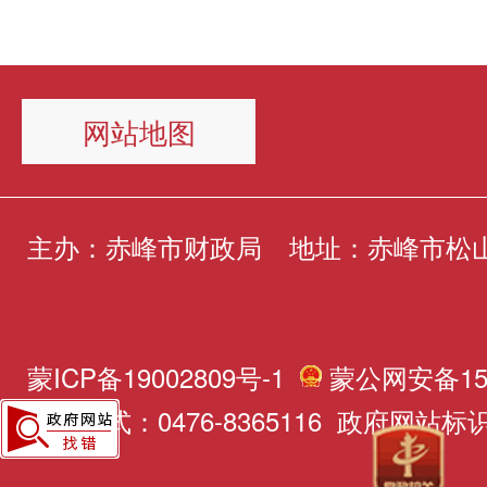
来会计信息质量相关情况、
准则执行情况、内部控制制
网站地图
执行、落实习惯过紧日子、
项支出的财政资金使用情况
主办：赤峰市财政局
地址：赤峰市松山
用情况以及财务会计应用过
国家相关政策、法规、制度
检查方式采取实地调研与检
蒙ICP备19002809号-1
蒙公网安备150
联系方式：0476-8365116 政府网站标识码
的方式，主要包括听取汇报