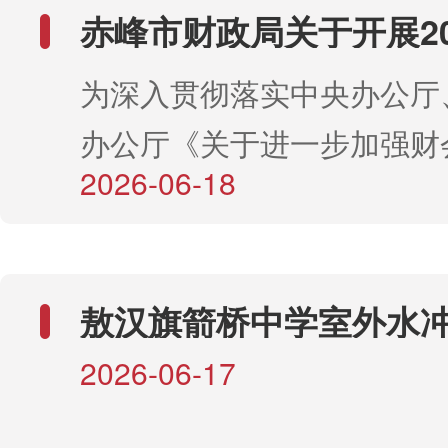
知》（内财购〔2026〕69
赤峰市财政局关于开展20
《赤峰市财政局 公安局 市
会计信息质量检查的公
为深入贯彻落实中央办公厅
局关于印发<赤峰市2026
办公厅《关于进一步加强财
领域“四类”违法违规行为专
2026-06-18
作的意见》，切实发挥财会
方案>的通知》（赤财购〔20
范财经秩序、提升会计信息
号），赤峰市财政局将对部
的重要作用，按照2026年
构开展检查（名单见附件
敖汉旗箭桥中学室外水
查工作部署及《赤峰市财政
此公告。 附件：2026年政府采购“四
运动场建设项目2025年
2026-06-17
评报告
市生态环境部门开展会计信
类”专项治理赤峰市本级检
查的通知》(赤财监〔2026〕