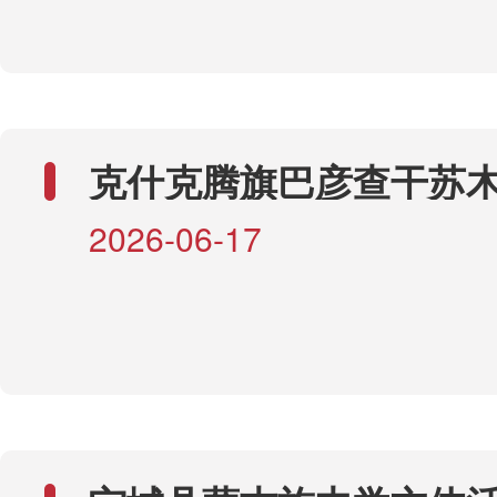
名
求，赤峰市财政局自2026年
起对赤峰市生态环境部门及
赤峰市财政
开展为期两周的会计信息质
克什克腾旗巴彦查干苏
查。检查单位分别是：赤峰
勒卫生院综合楼建设建项目
2026年7月31日
2026-06-17
年度绩效自评报告
境局、赤峰市生态环境监控
峰市生态环境保护综合行政
队、赤峰市生态环境局松山
赤峰市生态环境局红山区分
市生态环境局元宝山区分局