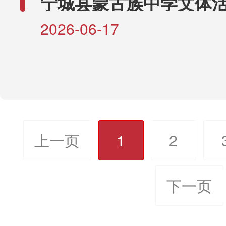
宁城县蒙古族中学文体
建设项目2025年度绩效
生态环境局阿鲁科尔沁旗分
2026-06-17
市生态环境局巴林左旗分局
生态环境局巴林右旗分局、
态环境局林西县分局、赤峰
境局克什克腾旗分局、赤峰
上一页
1
2
境局翁牛特旗分局、赤峰市
局喀喇沁旗分局、赤峰市生
下一页
宁城县分局、赤峰市生态环
旗分局。检查内容主要包括2