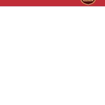
计凭证、翻看财政票据等。
间，相关知情者可通过举报
查组反映问题，提供线索，
员的检查执法和廉洁自律情
督。举报电话：赤峰市财政
督科 0476-
836
赤峰市财政